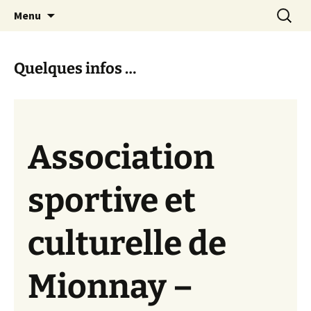
Association Sportive et Culturelle de Mionnay
Aller
Recherc
ASCM
Menu
au
contenu
Quelques infos …
Association
sportive et
culturelle de
Mionnay –