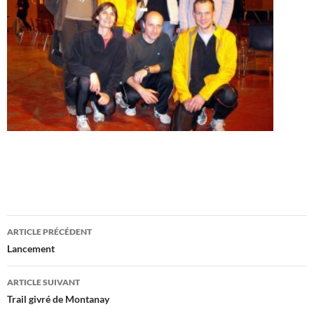
Navigation
ARTICLE PRÉCÉDENT
des
Lancement
articles
ARTICLE SUIVANT
Trail givré de Montanay