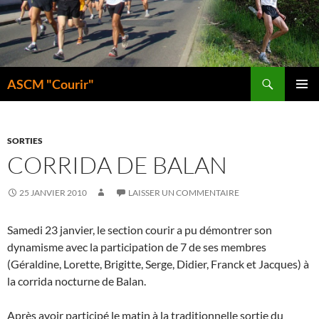
Aller
au
contenu
Recherche
ASCM "Courir"
MENU
PRINCI
SORTIES
CORRIDA DE BALAN
25 JANVIER 2010
LAISSER UN COMMENTAIRE
Samedi 23 janvier, le section courir a pu démontrer son
dynamisme avec la participation de 7 de ses membres
(Géraldine, Lorette, Brigitte, Serge, Didier, Franck et Jacques) à
la corrida nocturne de Balan.
Après avoir participé le matin à la traditionnelle sortie du