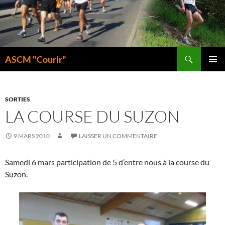
Aller
au
contenu
Recherche
ASCM "Courir"
MENU
PRINCI
SORTIES
LA COURSE DU SUZON
9 MARS 2010
LAISSER UN COMMENTAIRE
Samedi 6 mars participation de 5 d’entre nous à la course du
Suzon.