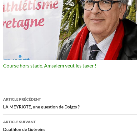
Course hors stade. Amsalem veut les taxer !
Navigation
ARTICLE PRÉCÉDENT
des
LA MEYRIOTE, une question de Doigts ?
articles
ARTICLE SUIVANT
Duathlon de Guéreins