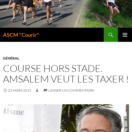
Aller
au
contenu
Recherche
ASCM "Courir"
MENU
PRINCI
GÉNÉRAL
COURSE HORS STADE.
AMSALEM VEUT LES TAXER !
22 MARS 2015
LAISSER UN COMMENTAIRE