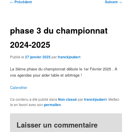
Navigation
←
Précédent
Suivant
→
des
articles
phase 3 du championnat
2024-2025
Publié le
27 janvier 2025
par
franckjoubert
La 3ième phase du championnat débute le 1er Février 2025 . A
vos agendas pour aider table et arbitrage !
Calendrier
Ce contenu a été publié dans
Non classé
par
franckjoubert
. Mettez-
le en favori avec son
permalien
.
Laisser un commentaire