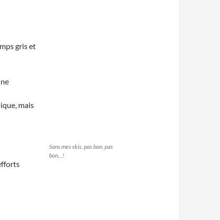
mps gris et
ine
dique, mais
Sans mes skis, pas bon, pas
bon...!
efforts