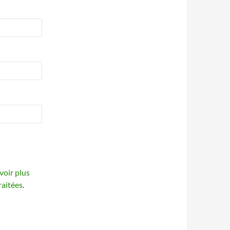
voir plus
raitées
.