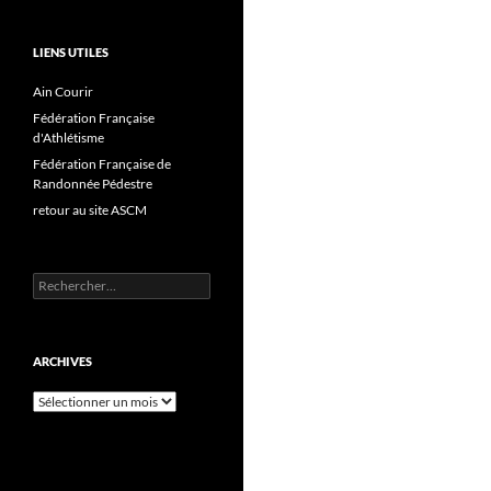
LIENS UTILES
Ain Courir
Fédération Française
d'Athlétisme
Fédération Française de
Randonnée Pédestre
retour au site ASCM
Rechercher :
ARCHIVES
Archives