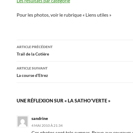
Les résultats par catégorie
Pour les photos, voir le rubrique « Liens utiles »
Navigation
ARTICLE PRÉCÉDENT
des
Trail de la Cotière
articles
ARTICLE SUIVANT
La course d’Etrez
UNE RÉFLEXION SUR « LA SATHO’VERTE »
sandrine
4 MAI 2010 À 21:34
Ces photos sont très sympas. Bravo aux coureurs 