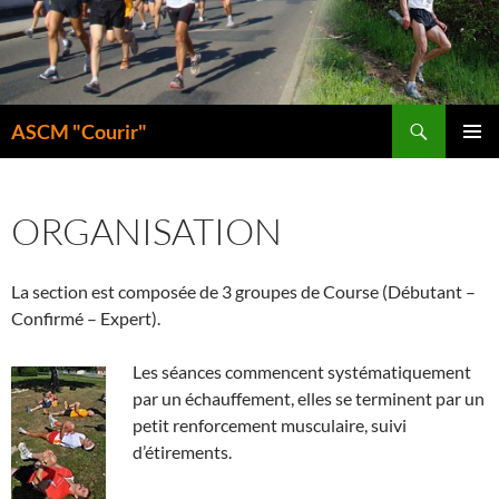
Aller
au
contenu
Recherche
ASCM "Courir"
MENU
PRINCI
ORGANISATION
La section est composée de 3 groupes de Course (Débutant –
Confirmé – Expert).
Les séances commencent systématiquement
par un échauffement, elles se terminent par un
petit renforcement musculaire, suivi
d’étirements.