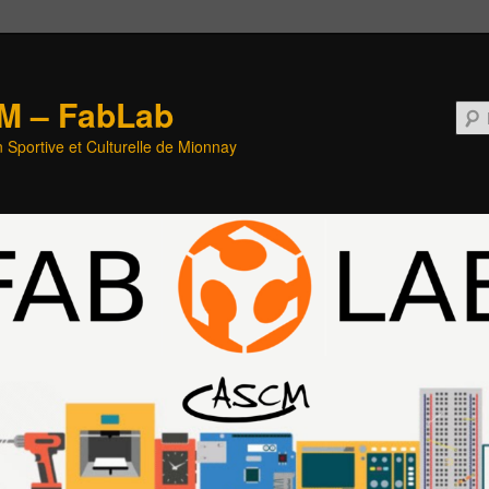
M – FabLab
n Sportive et Culturelle de Mionnay