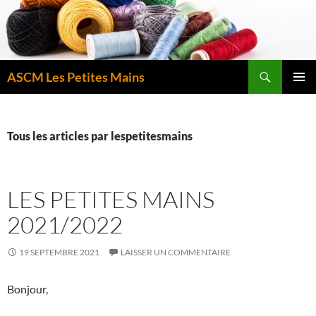
Aller
au
contenu
Recherche
ASCM Les Petites Mains
MENU
PRINCI
Tous les articles par lespetitesmains
LES PETITES MAINS
2021/2022
19 SEPTEMBRE 2021
LAISSER UN COMMENTAIRE
Bonjour,