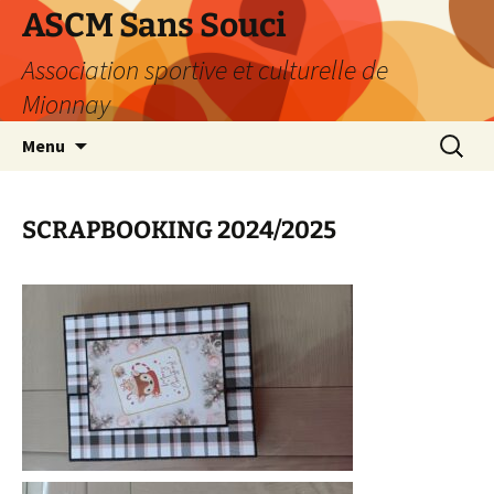
Aller
ASCM Sans Souci
au
Association sportive et culturelle de
contenu
Mionnay
Recherc
Menu
SCRAPBOOKING 2024/2025