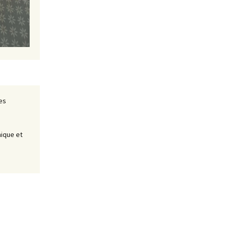
es
nique et