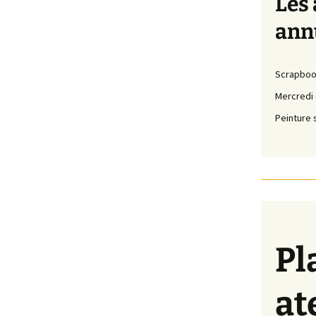
Les 
ann
Scrapboo
Mercredi d
Peinture 
Pl
at