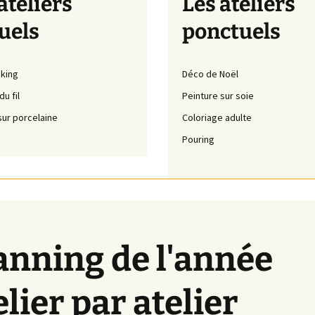
ateliers
Les ateliers
uels
ponctuels
king
Déco de Noël
u fil
Peinture sur soie
sur porcelaine
Coloriage adulte
Pouring
anning de l'année
elier par atelier