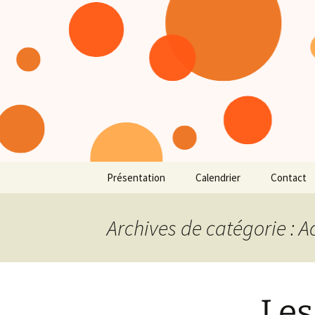
Créer et innover
Aller
au
contenu
ASCM l'Ate
Présentation
Calendrier
Contact
Inscriptio
Archives de catégorie : Ac
Les