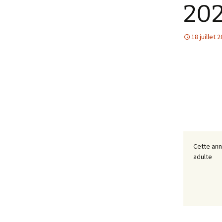
20
18 juillet 
Cette ann
adulte