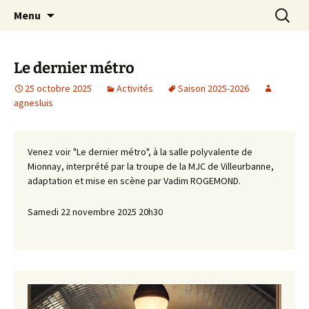
Association sportive et culturelle de Mionnay
Aller
Recherc
ASCM Atelier Théâtre
Menu
au
contenu
Le dernier métro
25 octobre 2025
Activités
Saison 2025-2026
agnesluis
Venez voir "Le dernier métro", à la salle polyvalente de
Mionnay, interprété par la troupe de la MJC de Villeurbanne,
adaptation et mise en scène par Vadim ROGEMOND.
Samedi 22 novembre 2025 20h30