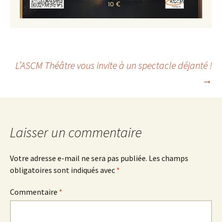
Navigation
L’ASCM Théâtre vous invite à un spectacle déjanté !
→
des
articles
Laisser un commentaire
Votre adresse e-mail ne sera pas publiée.
Les champs
obligatoires sont indiqués avec
*
Commentaire
*