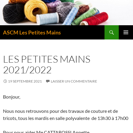
Aller
au
contenu
Recherche
ASCM Les Petites Mains
MENU
PRINCI
LES PETITES MAINS
2021/2022
19 SEPTEMBRE 2021
LAISSER UN COMMENTAIRE
Bonjour,
Nous nous retrouvons pour des travaux de couture et de
tricots, tous les mardis en salle polyvalente de 13h30 à 17h00
Pour nous aider Me CATTAROSSI Annette .