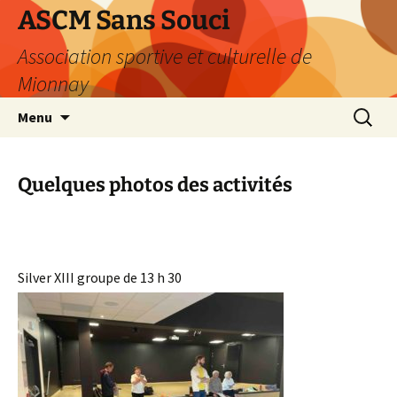
Aller
ASCM Sans Souci
au
Association sportive et culturelle de
contenu
Mionnay
Recherc
Menu
Quelques photos des activités
Silver XIII groupe de 13 h 30