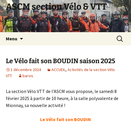
Aller
ASCM section Vélo & VTT
au
Association sportive et culturelle de
contenu
Mionnay section vélo VTT
Recherc
Menu
Le Vélo fait son BOUDIN saison 2025
1 décembre 2024
ACCUEIL
,
Activités de la section Vélo
VTT
barvis
La section Vélo VTT de l’ASCM vous propose, le samedi 8
février 2025 à partir de 10 heure, à la salle polyvalente de
Mionnay, sa nouvelle activité !
Le Vélo fait son BOUDIN