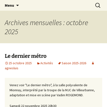
Association sportive et culturelle de Mionnay
Aller
Recherc
ASCM Atelier Théâtre
Menu
au
contenu
Archives mensuelles : octobre
2025
Le dernier métro
25 octobre 2025
Activités
Saison 2025-2026
agnesluis
Venez voir "Le dernier métro", à la salle polyvalente de
Mionnay, interprété par la troupe de la MJC de Villeurbanne,
adaptation et mise en scène par Vadim ROGEMOND.
Samedi 22 novembre 2025 20h30