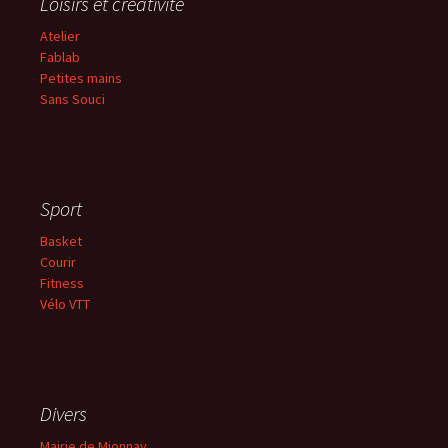
Loisirs et créativité
Atelier
Fablab
Petites mains
Sans
Souci
Sport
Basket
Courir
Fitness
Vélo VTT
Divers
Mairie de Mionnay