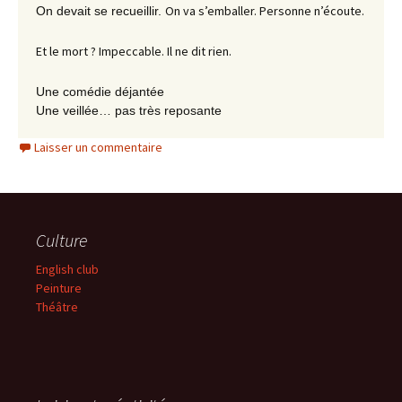
On va s’emballer. Personne n’écoute.
On devait se recueillir.
Et le mort ? Impeccable. Il ne dit rien.
Une comédie déjantée
Une
veillée
… pas très reposante
Laisser un commentaire
Culture
English club
Peinture
Théâtre