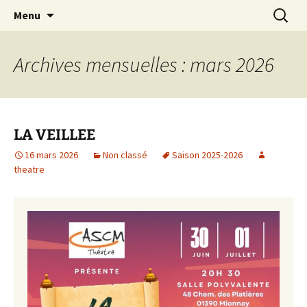
Association sportive et culturelle de Mionnay
Aller
Recherc
ASCM Atelier Théâtre
Menu
au
contenu
Archives mensuelles : mars 2026
LA VEILLEE
16 mars 2026
Non classé
Saison 2025-2026
theatre