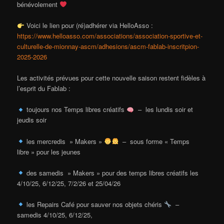
bénévolement
Voici le lien pour (ré)adhérer via HelloAsso :
https://www.helloasso.com/associations/association-sportive-et-
culturelle-de-mionnay-ascm/adhesions/ascm-fablab-inscritpion-
2025-2026
Les activités prévues pour cette nouvelle saison restent fidèles à
l’esprit du Fablab :
toujours nos Temps libres créatifs
– les lundis soir et
jeudis soir
les mercredis » Makers »
– sous forme « Temps
libre » pour les jeunes
des samedis » Makers » pour des temps libres créatifs les
4/10/25, 6/12/25, 7/2/26 et 25/04/26
les Repairs Café pour sauver nos objets chéris
–
samedis 4/10/25, 6/12/25,