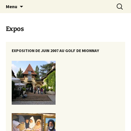
Association sportive et culturelle de Mionnay
Aller
Recherc
ASCM Peinture
Menu
au
contenu
Expos
EXPOSITION DE JUIN 2007 AU GOLF DE MIONNAY