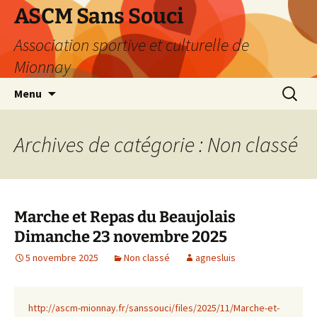
Aller
ASCM Sans Souci
au
Association sportive et culturelle de
contenu
Mionnay
Recherc
Menu
Archives de catégorie : Non classé
Marche et Repas du Beaujolais
Dimanche 23 novembre 2025
5 novembre 2025
Non classé
agnesluis
http://ascm-mionnay.fr/sanssouci/files/2025/11/Marche-et-