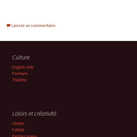
Laisser un commentaire
Culture
English club
Peinture
Théâtre
Loisirs et créativité
Atelier
Fablab
Petites mains