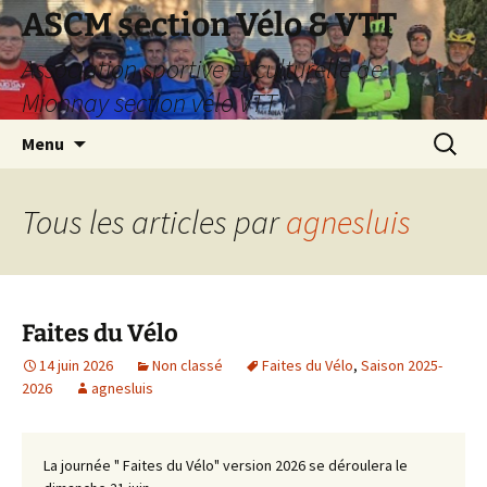
Aller
ASCM section Vélo & VTT
au
Association sportive et culturelle de
contenu
Mionnay section vélo VTT
Recherc
Menu
Tous les articles par
agnesluis
Faites du Vélo
14 juin 2026
Non classé
Faites du Vélo
,
Saison 2025-
2026
agnesluis
La journée " Faites du Vélo" version 2026 se déroulera le