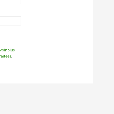
voir plus
raitées
.