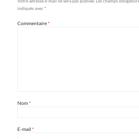
Votre adresse e-mail ne sera pas publiée.
Les champs obligatoir
indiqués avec
*
Commentaire
*
Nom
*
E-mail
*