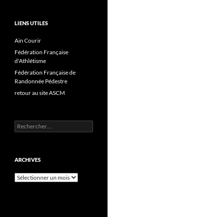
LIENS UTILES
Ain Courir
Fédération Française
d'Athlétisme
Fédération Française de
Randonnée Pédestre
retour au site ASCM
Rechercher :
ARCHIVES
Archives