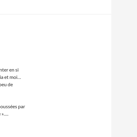
ter en si
lia et moi…
 peu de
poussées par
 »….