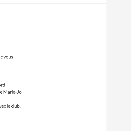
ec vous
ord
re Marie-Jo
ec le club,
fait !