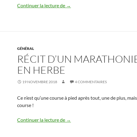
La prochaine fois que vous me verr
Continuer la lecture de
→
GÉNÉRAL
RÉCIT D’UN MARATHONI
EN HERBE
19 NOVEMBRE 2018
4 COMMENTAIRES
Ce n’est qu’une course à pied après tout, une de plus, mais
course !
Récit d’un marathonien en herbe
Continuer la lecture de
→