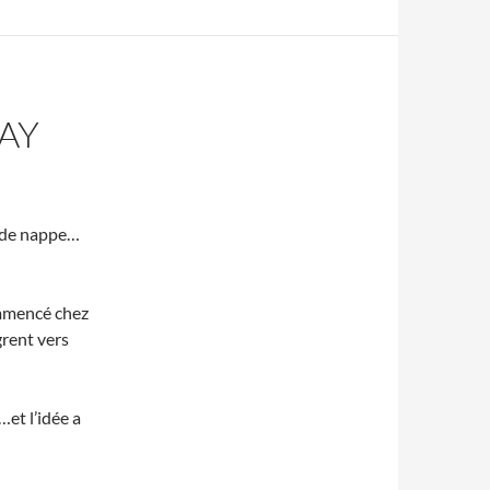
AY
t de nappe…
commencé chez
grent vers
et l’idée a