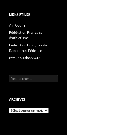
LIENS UTILES
Ain Courir
Fédération Française
d'Athlétisme
Fédération Française de
Randonnée Pédestre
retour au site ASCM
Rechercher :
ARCHIVES
Archives