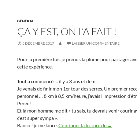
GÉNÉRAL
ÇA Y EST, ON L’A FAIT !
5 DÉCEMBRE 2017
LAISSER UN COMMENTAIRE
Pour la première fois je prends la plume pour partager av
cette expérience.
Tout a commencé … il y a 3 ans et demi.
Je venais de finir mon 1er tour des serres. Un premier rec
personnel … 8 km à 8,5 km/heure, j’avais l’impression d’êt
Perec !
Et là mon homme me dit « tu sais, tu devrais venir courir av
c’est super sympa ».
Ça y est, on l’a 
Banco ! je me lance.
Continuer la lecture de
→