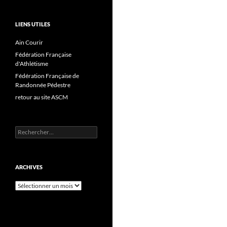
LIENS UTILES
Ain Courir
Fédération Française
d'Athlétisme
Fédération Française de
Randonnée Pédestre
retour au site ASCM
Rechercher :
ARCHIVES
Archives