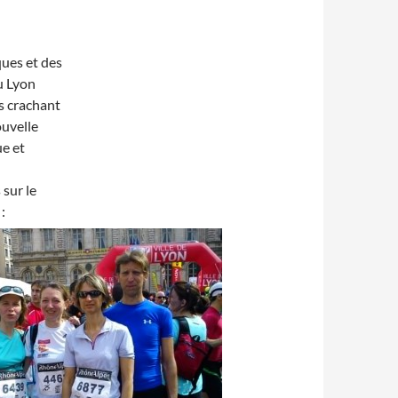
ques et des
u Lyon
es crachant
ouvelle
e et
sur le
: