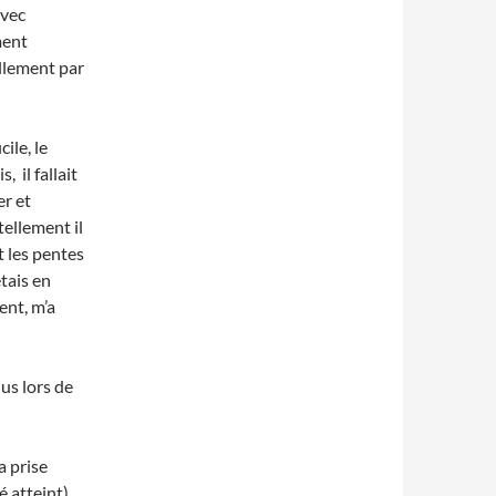
avec
ment
aillement par
ile, le
, il fallait
er et
tellement il
t les pentes
tais en
ent, m’a
nus lors de
a prise
 atteint).