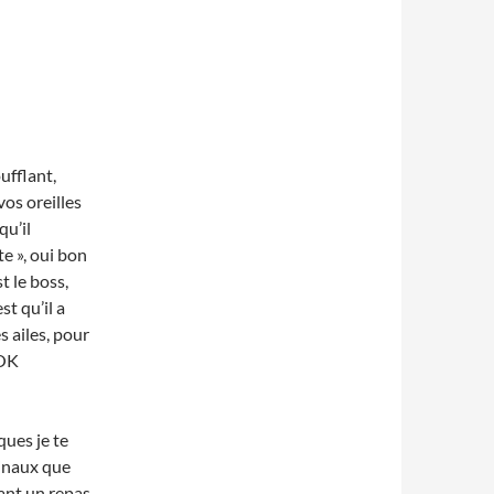
ufflant,
os oreilles
qu’il
te », oui bon
t le boss,
st qu’il a
s ailes, pour
(OK
ques je te
minaux que
vant un repas