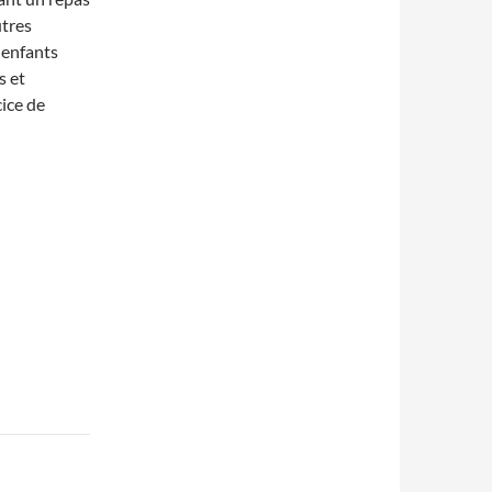
utres
s enfants
s et
ice de