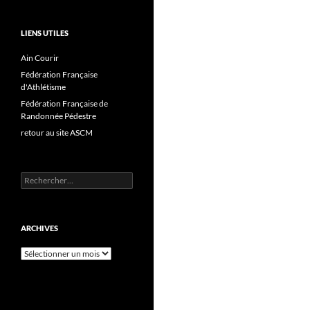
LIENS UTILES
Ain Courir
Fédération Française
d'Athlétisme
Fédération Française de
Randonnée Pédestre
retour au site ASCM
Rechercher :
ARCHIVES
Archives