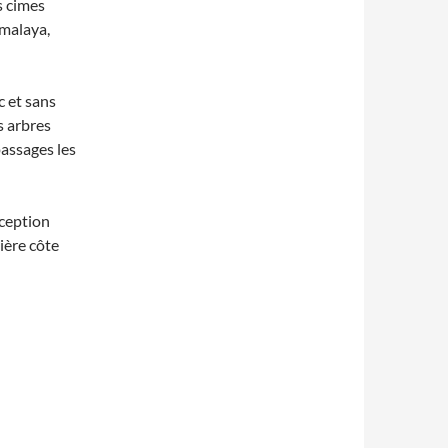
s cimes
imalaya,
c et sans
s arbres
passages les
xception
nière côte