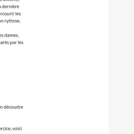
la dernière
rcourir les
bon rythme.
les dames,
arés par les
 en découdre
cice, voici