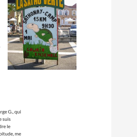
.
rge G., qui
e suis
re le
bitude, me