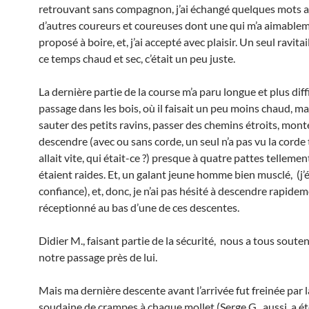
retrouvant sans compagnon, j’ai échangé quelques mots 
d’autres coureurs et coureuses dont une qui m’a aimable
proposé à boire, et, j’ai accepté avec plaisir. Un seul ravit
ce temps chaud et sec, c’était un peu juste.
La dernière partie de la course m’a paru longue et plus diffic
passage dans les bois, où il faisait un peu moins chaud, mais
sauter des petits ravins, passer des chemins étroits, mont
descendre (avec ou sans corde, un seul n’a pas vu la corde 
allait vite, qui était-ce ?) presque à quatre pattes tellemen
étaient raides. Et, un galant jeune homme bien musclé, (j’é
confiance), et, donc, je n’ai pas hésité à descendre rapidem
réceptionné au bas d’une de ces descentes.
Didier M., faisant partie de la sécurité, nous a tous soute
notre passage près de lui.
Mais ma dernière descente avant l’arrivée fut freinée par l
soudaine de crampes à chaque mollet (Serge G. aussi a été