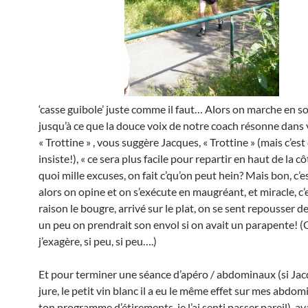
‘casse guibole’ juste comme il faut… Alors on marche en so
jusqu’à ce que la douce voix de notre coach résonne dans v
« Trottine » , vous suggère Jacques, « Trottine » (mais c’est 
insiste!), « ce sera plus facile pour repartir en haut de la cô
quoi mille excuses, on fait c’qu’on peut hein? Mais bon, c’es
alors on opine et on s’exécute en maugréant, et miracle, c’e
raison le bougre, arrivé sur le plat, on se sent repousser de
un peu on prendrait son envol si on avait un parapente! 
j’exagère, si peu, si peu….)
Et pour terminer une séance d’apéro / abdominaux (si Jac
jure, le petit vin blanc il a eu le même effet sur mes abdo
ton programme d’étirements, je l’ai senti passer pareil), a