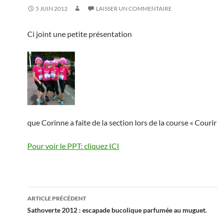
5 JUIN 2012
LAISSER UN COMMENTAIRE
Ci joint une petite présentation
que Corinne a faite de la section lors de la course « Courir 
Pour voir le PPT: cliquez ICI
Navigation
ARTICLE PRÉCÉDENT
des
Sathoverte 2012 : escapade bucolique parfumée au muguet.