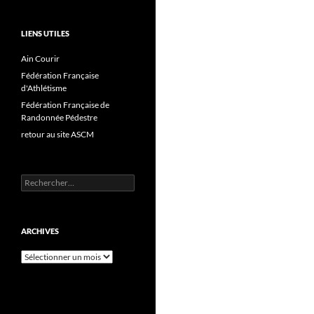
LIENS UTILES
Ain Courir
Fédération Française
d'Athlétisme
Fédération Française de
Randonnée Pédestre
retour au site ASCM
Rechercher :
ARCHIVES
Archives