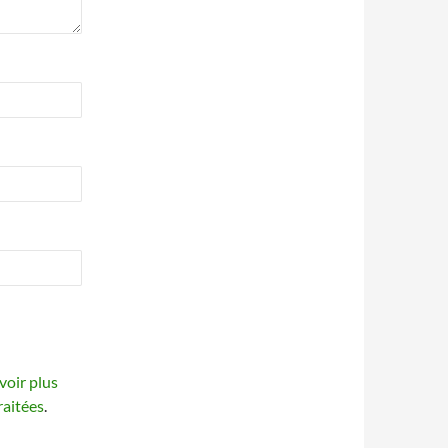
voir plus
raitées
.