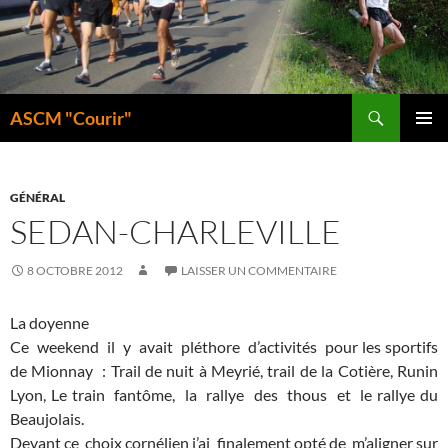
Aller
au
contenu
Recherche
ASCM "Courir"
MENU
PRINCI
GÉNÉRAL
SEDAN-CHARLEVILLE
8 OCTOBRE 2012
LAISSER UN COMMENTAIRE
La doyenne
Ce weekend il y avait pléthore d’activités pour les sportifs
de Mionnay : Trail de nuit à Meyrié, trail de la Cotière, Runin
Lyon, Le train fantôme, la rallye des thous et le rallye du
Beaujolais.
Devant ce choix cornélien j’ai finalement opté de m’aligner sur