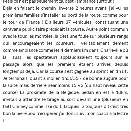
Mais ce n’est pas seulement ça, c’est l’ambiance surtout !
Déjà en faisant le chemin inverse 2 heures avant, j’ai vu les
premières familles s’installer au bord de la route, comme pour
le tour de France ! D’ailleurs 37 véhicules constituant une
caravane publicitaire précédait la course. Autre point commun
avec le tour, les montées, là c’est une foule sur plusieurs rangs
qui encourageaient les coureurs, véritablement dément
comme ambiance comme les 4 derniers km dans Charleville où
là aussi les spectateurs applaudissaient toujours sur le
passage alors que les premiers étaient arrivés depuis
longtemps déjà. Car la course s’est gagnée au sprint en 1h14′.
Je terminais quant à moi en 1h56’55 » de bonne augure pour
la suite, mais derrière néanmoins 15 V3 (du haut niveau cette
course) La proximité de la Belgique, Sedan en est à 10km,
invitait à attendre le tirage au sort devant une (plusieurs en
fait) Chimey comme il se doit. Jacques l’a toujours dit c’est très
bon la bière pour récupérer, j’ai donc suivi mon coach à la lettre
!