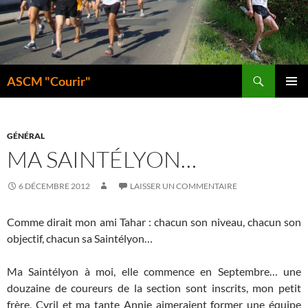
Aller
au
contenu
Recherche
ASCM "Courir"
MENU
PRINCI
GÉNÉRAL
MA SAINTÉLYON…
6 DÉCEMBRE 2012
LAISSER UN COMMENTAIRE
Comme dirait mon ami Tahar : chacun son niveau, chacun son
objectif, chacun sa Saintélyon…
Ma Saintélyon à moi, elle commence en Septembre… une
douzaine de coureurs de la section sont inscrits, mon petit
frère, Cyril et ma tante Annie aimeraient former une équipe