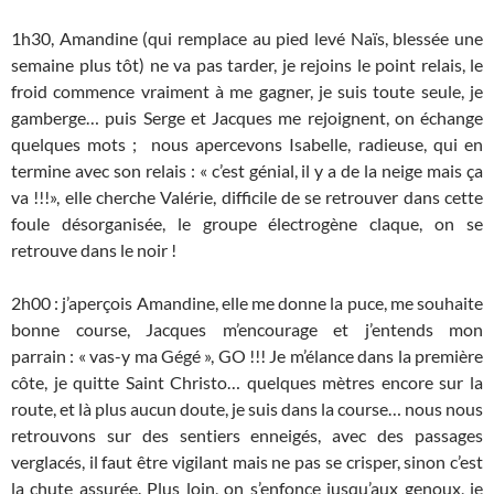
1h30, Amandine (qui remplace au pied levé Naïs, blessée une
semaine plus tôt) ne va pas tarder, je rejoins le point relais, le
froid commence vraiment à me gagner, je suis toute seule, je
gamberge… puis Serge et Jacques me rejoignent, on échange
quelques mots ; nous apercevons Isabelle, radieuse, qui en
termine avec son relais : « c’est génial, il y a de la neige mais ça
va !!!», elle cherche Valérie, difficile de se retrouver dans cette
foule désorganisée, le groupe électrogène claque, on se
retrouve dans le noir !
2h00 : j’aperçois Amandine, elle me donne la puce, me souhaite
bonne course, Jacques m’encourage et j’entends mon
parrain : « vas-y ma Gégé », GO !!! Je m’élance dans la première
côte, je quitte Saint Christo… quelques mètres encore sur la
route, et là plus aucun doute, je suis dans la course… nous nous
retrouvons sur des sentiers enneigés, avec des passages
verglacés, il faut être vigilant mais ne pas se crisper, sinon c’est
la chute assurée. Plus loin, on s’enfonce jusqu’aux genoux, je