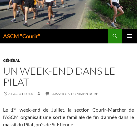
Aller
au
contenu
Recherche
ASCM "Courir"
MENU
PRINCI
GÉNÉRAL
UN WEEK-END DANS LE
PILAT
31 AOÛT 2014
LAISSER UN COMMENTAIRE
er
Le 1
week-end de Juillet, la section Courir-Marcher de
l’ASCM organisait une sortie familiale de fin d’année dans le
massif du Pilat, près de St Etienne.