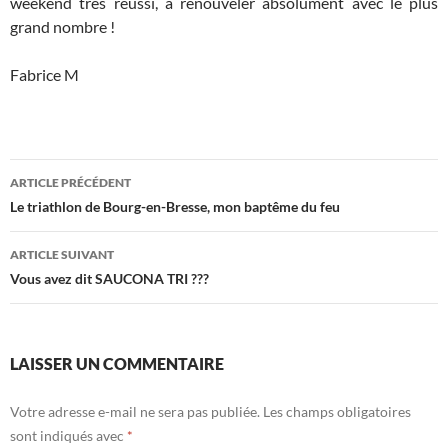
weekend très réussi, à renouveler absolument avec le plus
grand nombre !
Fabrice M
Navigation
ARTICLE PRÉCÉDENT
des
Le triathlon de Bourg-en-Bresse, mon baptême du feu
articles
ARTICLE SUIVANT
Vous avez dit SAUCONA TRI ???
LAISSER UN COMMENTAIRE
Votre adresse e-mail ne sera pas publiée.
Les champs obligatoires
sont indiqués avec
*