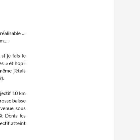
réalisable …
km….
si je fais le
s » et hop !
-même j’étais
).
jectif 10 km
grosse baisse
 venue, sous
St Denis les
ctif atteint