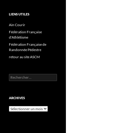
LIENS UTILES
Ain Courir
Fédération Française
d'Athlétisme
Fédération Française de
Randonnée Pédestre
retour au site ASCM
Rechercher :
ARCHIVES
Archives