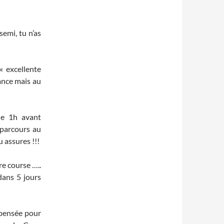
emi, tu n’as
 excellente
rance mais au
le 1h avant
 parcours au
 assures !!!
re course …..
dans 5 jours
e pensée pour