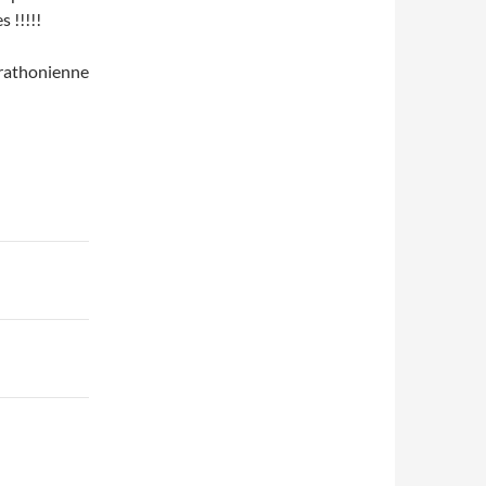
 !!!!!
arathonienne