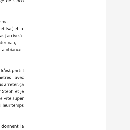
age de Coco
.
c ma
t Isa ) et la
s j’arrive à
iderman,
er ambiance
c’est parti !
mètres avec
s arrêter. çà
r Steph et je
s vite super
illeur temps
 donnent la