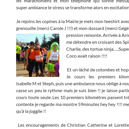
les marathoniens et mon téléphone qui sonne mess
super ambiance le stress se transforme alors en excitation
Je rejoins les copines à la Mairie je mets mon teeshirt ave
grenouille (merci Carole J !!!) et mon dossard (merci Gégé e
pression remonte.
Arrivée à Arna
me détendre en croisant des Sp
Charlie, des tortue ninja…..Sup
Coco avait raison !!!!
Et un lâché de colombes et hop !
Je cours les premiers kilo
Isabelle M et Steph, puis une ambulance nous oblige à nou
casse un peu le rythme mais je suis bien !! je laisse parti
cours toute seule. Les 10 premiers kilomètres passent trè
contente je regarde ma montre 59minutes hey hey !!!! me
qu’à la joggile !!
Les encouragements de Christian Catherine et Lorette