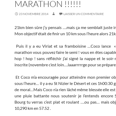
MARATHON !!!!!!
23 NOVEMBRE 2014
LAISSER UN COMMENTAIRE
21km bien sûre j’y pensais ….mais ça me semblait juste ir
Mon objectif était de finir un 10 km sous l’heure alors 21
Puis il y a eu Viriat et sa framboisine …Coco lance
« 
marathon vous pouvez faire le semi ! vous en êtes capable
hop ! hop ! sans réfléchir j’ai signé la nappe et le soir
inscrite (novembre c’est loin….laaarrrrrge pour se préparer
Et Coco m’a encouragée pour atteindre mon premier ob
sous l’heure… il y a eu St Nizier le Désert et ces 1h00:30 
de moral…Mais Coco n’a rien lâché même blessée elle est
une pluie battante nous soutenir je l’entends encore 
Bourg tu verras c’est plat et roulant ….ou pas… mais obje
10,290 km en 57.52 .