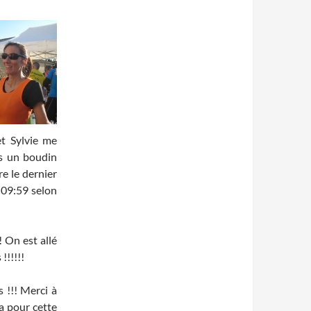
et Sylvie me
is un boudin
re le dernier
2h09:59 selon
!! On est allé
!!!!!
 !!! Merci à
a pour cette