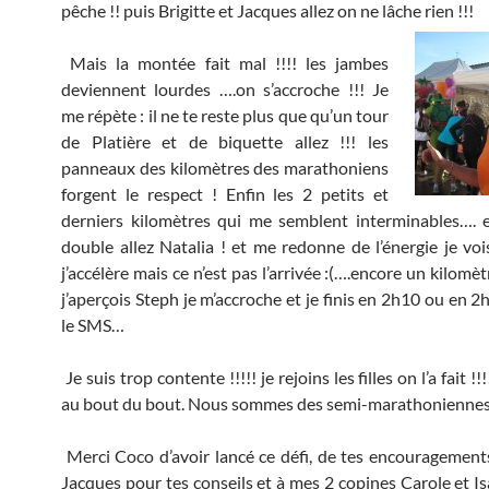
pêche !! puis Brigitte et Jacques allez on ne lâche rien !!!
Mais la montée fait mal !!!! les jambes
deviennent lourdes ….on s’accroche !!! Je
me répète : il ne te reste plus que qu’un tour
de Platière et de biquette allez !!! les
panneaux des kilomètres des marathoniens
forgent le respect ! Enfin les 2 petits et
derniers kilomètres qui me semblent interminables…. 
double allez Natalia ! et me redonne de l’énergie je vo
j’accélère mais ce n’est pas l’arrivée :(….encore un kilomèt
j’aperçois Steph je m’accroche et je finis en 2h10 ou en 
le SMS…
Je suis trop contente !!!!! je rejoins les filles on l’a fait !!
au bout du bout. Nous sommes des semi-marathoniennes !
Merci Coco d’avoir lancé ce défi, de tes encouragements
Jacques pour tes conseils et à mes 2 copines Carole et Is