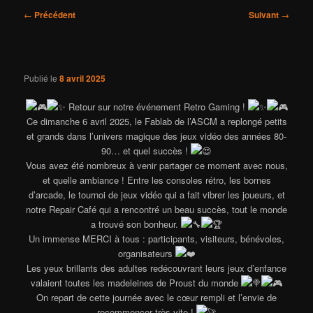
Navigation
←
Précédent
Suivant
→
des
articles
Publié le
8 avril 2025
Retour sur notre événement Retro Gaming !
Ce dimanche 6 avril 2025, le Fablab de l’ASCM a replongé petits
et grands dans l’univers magique des jeux vidéo des années 80-
90… et quel succès !
Vous avez été nombreux à venir partager ce moment avec nous,
et quelle ambiance ! Entre les consoles rétro, les bornes
d’arcade, le tournoi de jeux vidéo qui a fait vibrer les joueurs, et
notre Repair Café qui a rencontré un beau succès, tout le monde
a trouvé son bonheur.
Un immense MERCI à tous : participants, visiteurs, bénévoles,
organisateurs
Les yeux brillants des adultes redécouvrant leurs jeux d’enfance
valaient toutes les madeleines de Proust du monde
On repart de cette journée avec le cœur rempli et l’envie de
recommencer très vite !