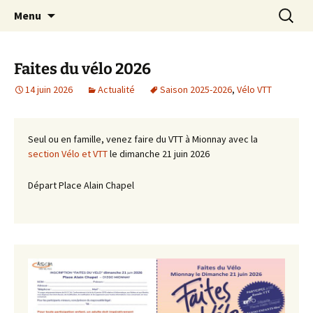
Association Sportive et Culturelle de Mionnay
Aller
Recherc
ASCM
Menu
au
contenu
Faites du vélo 2026
14 juin 2026
Actualité
Saison 2025-2026
,
Vélo VTT
Seul ou en famille, venez faire du VTT à Mionnay avec la
section Vélo et VTT
le dimanche 21 juin 2026
Départ Place Alain Chapel