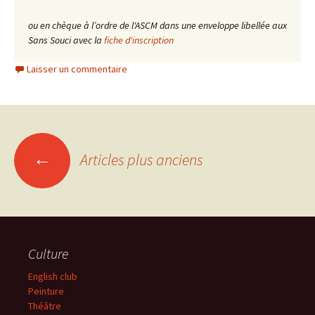
ou en chèque à l’ordre de l'ASCM dans une enveloppe libellée aux
Sans Souci avec la
fiche d'inscription
Laisser un commentaire
Navigation
←
Articles plus anciens
des
articles
Culture
English club
Peinture
Théâtre