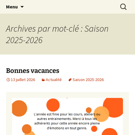
Association Sportive et Culturelle de Mionnay
Aller
Recherc
ASCM
Menu
au
contenu
Archives par mot-clé : Saison
2025-2026
Bonnes vacances
13 juillet 2026
Actualité
Saison 2025-2026