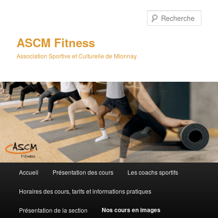
Aller
au
Rech
contenu
principal
ASCM Fitness
Association Sportive et Culturelle de Mionnay
Menu
Accueil
Présentation des cours
Les coachs sportifs
principal
Horaires des cours, tarifs et informations pratiques
Nos cours en images
Présentation de la section