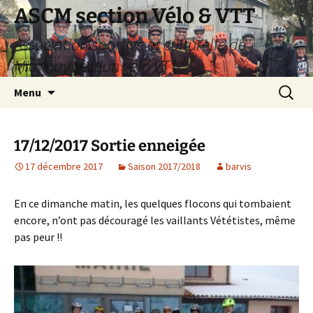
Aller
ASCM section Vélo & VTT
au
Association sportive et culturelle de
contenu
Mionnay section vélo VTT
Recherc
Menu
17/12/2017 Sortie enneigée
17 décembre 2017
Saison 2017/2018
barvis
En ce dimanche matin, les quelques flocons qui tombaient
encore, n’ont pas découragé les vaillants Vététistes, même
pas peur !!