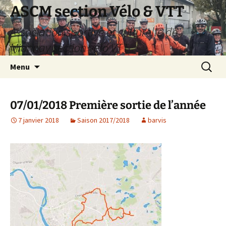
Aller
ASCM section Vélo & VTT
au
Association sportive et culturelle de
contenu
Mionnay section vélo VTT
Recherc
Menu
07/01/2018 Première sortie de l’année
7 janvier 2018
Saison 2017/2018
barvis