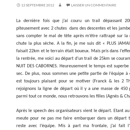
12 SEPTEMBRE 2012
LAISSER UN COMMENTAIRE
La dernière fois que j’ai couru un trail dépassant 20k
piteusement avec 2 chutes dans des descentes et les jambe
sans compter le mal de tête après m’être rattrapé sur la 
chute la plus sèche. A la fin, je me suis dit « PLUS JAMAI
faisait 22km et le terrain était boueux. Mais pris dans l’eff
la rentrée, me voici au départ d’un trail de 25km se courant
NUIT DES CABORNES. Heureusement le temps est superbe e
sec. De plus, nous sommes une petite partie de l’équipe à 
est toujours plaisant pour se motiver (Franck & les 2 Th
rejoignons la ligne de départ où il y a une masse de 450 
parmi tout ce monde, nous retrouvons les filles (Agnès & Cha
Après le speech des organisateurs vient le départ. Etant au
meute pour ne pas me faire embarquer dans un départ to
reste avec l’équipe. Mis à part ma frontale, j’ai fait l