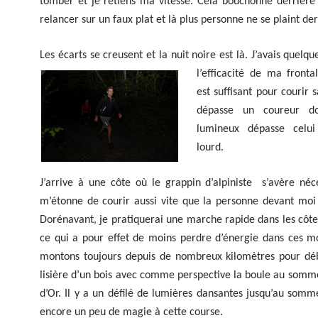
tomber et je retiens ma vitesse. Cela bouchonne derrière 
relancer sur un faux plat et là plus personne ne se plaint de
Les écarts se creusent et la nuit noire est là.
J’avais quelqu
l’efficacité de ma fronta
est suffisant pour courir 
dépasse un coureur d
lumineux dépasse celui
lourd.
J’arrive à une côte où le grappin d’alpiniste s’avère néc
m’étonne de courir aussi vite que la personne devant moi
Dorénavant, je pratiquerai une marche rapide dans les côte
ce qui a pour effet de moins perdre d’énergie dans ces m
montons toujours depuis de nombreux kilomètres pour dé
lisière d’un bois avec comme perspective la boule au somm
d’Or. Il y a un défilé de lumières dansantes jusqu’au somm
encore un peu de magie à cette course.