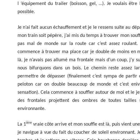
l ‘équipement du trailer (boisson, gel, …). Je voulais être 
possible.
Je n’ai fait aucun échauffement et je le ressens suite au dép
mon train soit pépère, j’ai mis du temps à trouver mon souff
pas mal de monde sur la route car c’est assez roulant. P
commence à trouver ma place car je double de moins en m
là, je n’avais pas allumé ma frontale mais d’un coup, j’y su
nous bifurquons dans un bois. Le chemin reste assez l
permettre de dépasser (finalement c’est sympa de partir 
peloton car on double beaucoup de monde et c’est eni
sensation). Cela commence à souffler autour de moi et le j
des frontales projettent des ombres de toutes tailles 
environnante.
ière
La 1
vraie côte arrive et mon souffle est là, puis vient un
je navigue à vue du fait du coucher de soleil environnant.