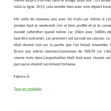
même surpris d’arriver dans le village aussi vite ; On serpe
voilà la ligne. 2h13, cela semble bien avec mon départ tranq
Me voilà de nouveau ami avec les trails car même si j’a
jambes tout le week-end, j’en ai bien profité et je le consei
monde (attention quand même car 25km avec 1000m de d
faut être entrainé). Les premiers ont survolé les courses. Le
était devant moi sur la partie que l’on faisait ensemble.
Bravo aux autres coureurs/coureuses de l’ASCM car c’éta
course mais dure.L’organisation était tout aussi réussie ca
parcourus étaient sacrément tortueux.
Fabrice D
Tous les résultats