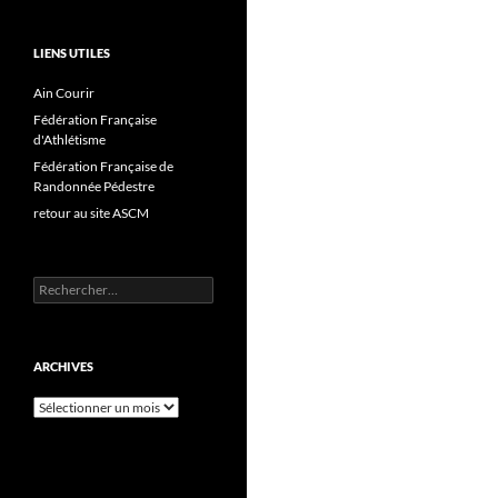
LIENS UTILES
Ain Courir
Fédération Française
d'Athlétisme
Fédération Française de
Randonnée Pédestre
retour au site ASCM
Rechercher :
ARCHIVES
Archives