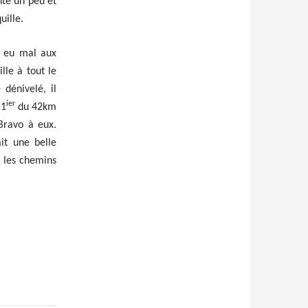
nte un peu et
uille.
i eu mal aux
lle à tout le
énivelé, il
ier
 1
du 42km
 Bravo à eux.
it une belle
r les chemins