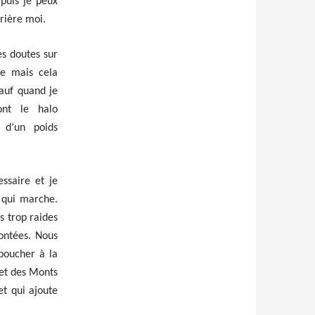
puis je peux
rrière moi.
es doutes sur
le mais cela
sauf quand je
ont le halo
 d’un poids
essaire et je
 qui marche.
s trop raides
ontées. Nous
boucher à la
et des Monts
et qui ajoute