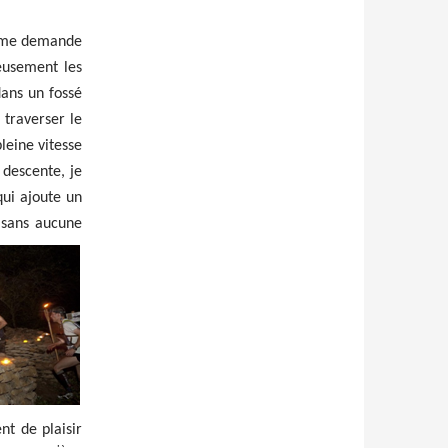
e me demande
reusement les
dans un fossé
 traverser le
leine vitesse
 descente, je
qui ajoute un
sans aucune
t de plaisir