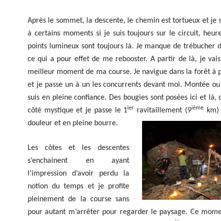
Après le sommet, la descente, le chemin est tortueux et j
à certains moments si je suis toujours sur le circuit, heu
points lumineux sont toujours là. Je manque de trébucher 
ce qui a pour effet de me rebooster. A partir de là, je vais
meilleur moment de ma course. Je navigue dans la forêt à p
et je passe un à un les concurrents devant moi. Montée ou
suis en pleine confiance. Des bougies sont posées ici et là, 
ier
ième
côté mystique et je passe le 1
ravitaillement (9
km) 
douleur et en pleine bourre.
Les côtes et les descentes
s’enchainent en ayant
l’impression d’avoir perdu la
notion du temps et je profite
pleinement de la course sans
pour autant m’arrêter pour regarder le paysage. Ce momen