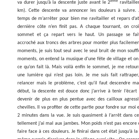
ième
va durer jusqu’à la descente juste avant le 2
ravitaill
km). Cette descente va annoncer les douleurs à suivre. 
temps de m’arrêter pour bien me ravitailler et repars d’a
dernière côte n’en finit pas. A chaque tournant, on croi
sommet et ça repart vers le haut. Un passage se fai
accroché aux troncs des arbres pour monter plus facilemen
moments, je suis tout seul avec le seul bruit de mon souffl
moments, on entend la musique d’une fête de village et o
ce qu’on fait là. Mais voilà enfin le sommet, je me retour
une lumière qui n’est pas loin. Je me suis fait rattraper
relancer mais le problème, c’est qu’il faut descendre ma
début, la descente est douce donc j’arrive à tenir l’écart
devenir de plus en plus pentue avec des cailloux agress
chevilles. Il va profiter de cette partie pour fondre sur moi
2 minutes dans la vue. Je suis quasiment à l’arrêt dans c
tellement j’ai mal aux jambes. Mon poids n’est pas encore
faire face à ces douleurs. Je finirai dans cet état jusqu’à la 