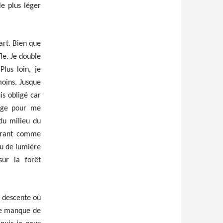
le plus léger
art. Bien que
le. Je double
lus loin, je
oins. Jusque
is obligé car
arge pour me
du milieu du
vrant comme
eu de lumière
sur la forêt
e descente où
 Je manque de