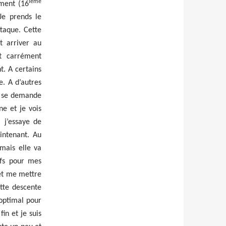
ième
ement (16
Je prends le
ttaque. Cette
t arriver au
t carrément
t. A certains
e. A d’autres
n se demande
ne et je vois
, j’essaye de
intenant. Au
 mais elle va
ifs pour mes
 et me mettre
ette descente
 optimal pour
fin et je suis