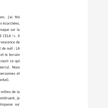
m, j’ai fini
s écorchées,
nuque sur la
S CELA !». Il
ervescence de
 de nuit : LA
t le terrain
courir ce qui
ierry). Nous
personnes et
ntal).
 milieu de la
nitruant, je
’impasse sur