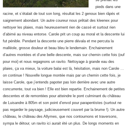
pieds dans une
racine, et s’étalait de tout son long, résultat les 2 genoux bien râpés et
saignement abondant. Un autre coureur nous prêtait des kleenex pour
nettoyer les plaies, mais heureusement rien de cassé et surtout rien
d’abimé au niveau entorse. Carole prit un coup au moral et la descente lui
fut pénible. Pendant la descente une pierre dévala et me percuta la
malléole, grosse douleur et beau bleu le lendemain. Enchainement
d’autres montées et d’une belle descente, mais sur chemin cette fois (ouf
pour moi) et nous regagnons un ravito. Nettoyage à grande eau des
plaies, ça va mieux, la voiture balai est là, hésitation, mais non Carole …
on continue ! Nouvelle longue montée mais par un chemin cette fois, je
laisse Carole, que j’entends papoter pas loin derrière avec une autre
concurrente, tout va bien ! Elle est bien repartie. Enchainement de petites
descentes et de remontées pour atteindre le pont culminant du château
de Luisandre à 805m et son point d’envol pour parapentistes (surtout ne
pas regarder le paysage, judicieusement couvert par la brume !). Un autre
château, le château des Allymes, que nos contournons et traversons,
sympa le détour, un ravito ici aurait été un plus. De longs moments en