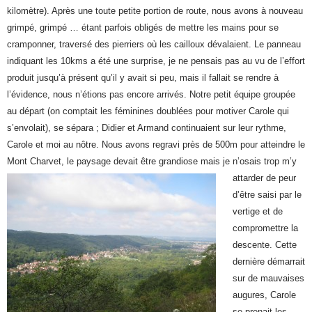
kilomètre). Après une toute petite portion de route, nous avons à nouveau
grimpé, grimpé … étant parfois obligés de mettre les mains pour se
cramponner, traversé des pierriers où les cailloux dévalaient. Le panneau
indiquant les 10kms a été une surprise, je ne pensais pas au vu de l’effort
produit jusqu’à présent qu’il y avait si peu, mais il fallait se rendre à
l’évidence, nous n’étions pas encore arrivés. Notre petit équipe groupée
au départ (on comptait les féminines doublées pour motiver Carole qui
s’envolait), se sépara ; Didier et Armand continuaient sur leur rythme,
Carole et moi au nôtre. Nous avons regravi près de 500m pour atteindre le
Mont Charvet, le paysage devait être grandiose
mais je n’osais trop m’y
attarder de peur
d’être saisi par le
vertige et de
compromettre la
descente. Cette
dernière démarrait
sur de mauvaises
augures, Carole
se prenait les