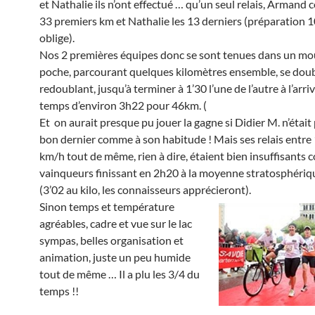
et Nathalie ils n’ont effectué … qu’un seul relais, Armand 
33 premiers km et Nathalie les 13 derniers (préparation 
oblige).
Nos 2 premières équipes donc se sont tenues dans un mo
poche, parcourant quelques kilomètres ensemble, se doub
redoublant, jusqu’à terminer à 1’30 l’une de l’autre à l’arri
temps d’environ 3h22 pour 46km. (
Et on aurait presque pu jouer la gagne si Didier M. n’était 
bon dernier comme à son habitude ! Mais ses relais entre 
km/h tout de même, rien à dire, étaient bien insuffisants c
vainqueurs finissant en 2h20 à la moyenne stratosphériq
(3’02 au kilo, les connaisseurs apprécieront).
Sinon temps et température
agréables, cadre et vue sur le lac
sympas, belles organisation et
animation, juste un peu humide
tout de même … Il a plu les 3/4 du
temps !!