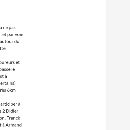
à ne pas
, et par voie
 autour du
tte
coureurs et
 passe le
st à
certains)
après 6km
articiper à
s 2 Didier
ron, Franck
nt à Armand