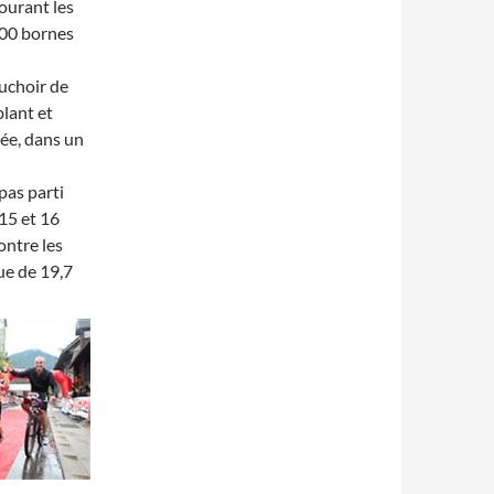
courant les
100 bornes
uchoir de
lant et
vée, dans un
pas parti
15 et 16
ontre les
ue de 19,7