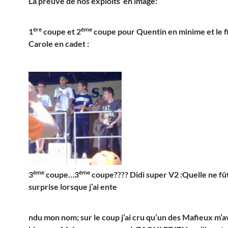
La preuve de nos exploits en image:
ère
ème
1
coupe et 2
coupe pour Quentin en minime et le fi
Carole en cadet :
ème
ème
3
coupe…3
coupe???? Didi super V2 :Quelle ne fû
surprise lorsque j’ai ente
ndu mon nom; sur le coup j’ai cru qu’un des Mafieux m’av