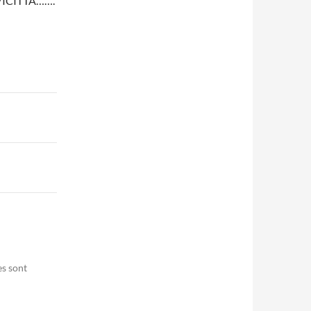
IVICITTA…….
es sont