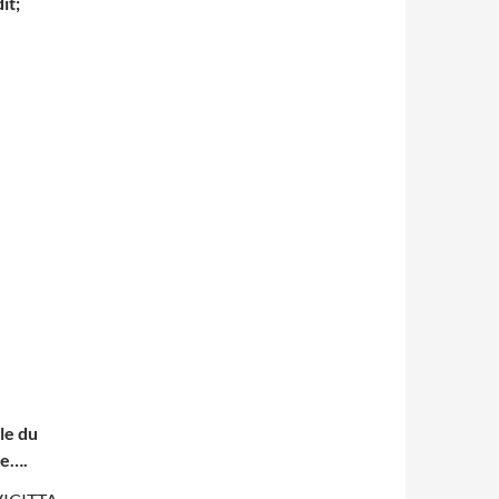
it;
le du
ée….