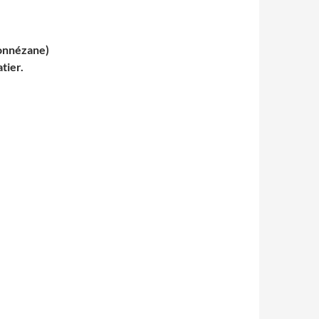
ionnézane)
tier.