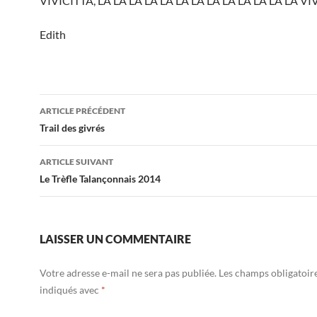
VIVICITTA, LA LA LA LA LA LA LA LA LA LA LA LA LA V
Edith
Navigation
ARTICLE PRÉCÉDENT
des
Trail des givrés
articles
ARTICLE SUIVANT
Le Trèfle Talançonnais 2014
LAISSER UN COMMENTAIRE
Votre adresse e-mail ne sera pas publiée.
Les champs obligatoir
indiqués avec
*