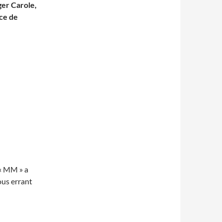
ger Carole,
rce de
 « MM » a
ous errant