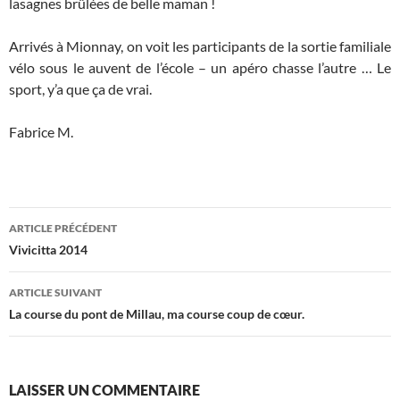
lasagnes brûlées de belle maman !
Arrivés à Mionnay, on voit les participants de la sortie familiale
vélo sous le auvent de l’école – un apéro chasse l’autre … Le
sport, y’a que ça de vrai.
Fabrice M.
Navigation
ARTICLE PRÉCÉDENT
des
Vivicitta 2014
articles
ARTICLE SUIVANT
La course du pont de Millau, ma course coup de cœur.
LAISSER UN COMMENTAIRE