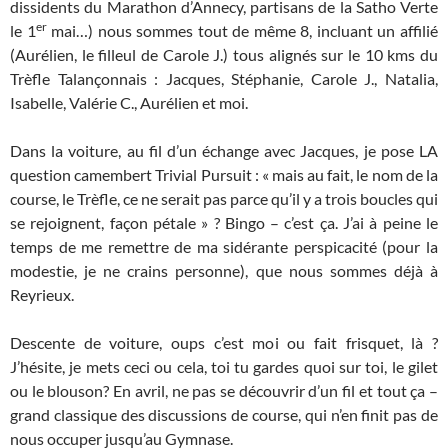
dissidents du Marathon d’Annecy, partisans de la Satho Verte
er
le 1
mai…) nous sommes tout de même 8, incluant un affilié
(Aurélien, le filleul de Carole J.) tous alignés sur le 10 kms du
Trèfle Talançonnais : Jacques, Stéphanie, Carole J., Natalia,
Isabelle, Valérie C., Aurélien et moi.
Dans la voiture, au fil d’un échange avec Jacques, je pose LA
question camembert Trivial Pursuit : « mais au fait, le nom de la
course, le Trèfle, ce ne serait pas parce qu’il y a trois boucles qui
se rejoignent, façon pétale » ? Bingo – c’est ça. J’ai à peine le
temps de me remettre de ma sidérante perspicacité (pour la
modestie, je ne crains personne), que nous sommes déjà à
Reyrieux.
Descente de voiture, oups c’est moi ou fait frisquet, là ?
J’hésite, je mets ceci ou cela, toi tu gardes quoi sur toi, le gilet
ou le blouson? En avril, ne pas se découvrir d’un fil et tout ça –
grand classique des discussions de course, qui n’en finit pas de
nous occuper jusqu’au Gymnase.