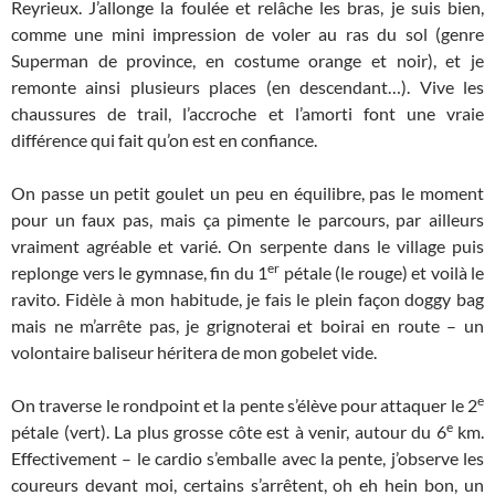
Reyrieux. J’allonge la foulée et relâche les bras, je suis bien,
comme une mini impression de voler au ras du sol (genre
Superman de province, en costume orange et noir), et je
remonte ainsi plusieurs places (en descendant…). Vive les
chaussures de trail, l’accroche et l’amorti font une vraie
différence qui fait qu’on est en confiance.
On passe un petit goulet un peu en équilibre, pas le moment
pour un faux pas, mais ça pimente le parcours, par ailleurs
vraiment agréable et varié. On serpente dans le village puis
er
replonge vers le gymnase, fin du 1
pétale (le rouge) et voilà le
ravito. Fidèle à mon habitude, je fais le plein façon doggy bag
mais ne m’arrête pas, je grignoterai et boirai en route – un
volontaire baliseur héritera de mon gobelet vide.
e
On traverse le rondpoint et la pente s’élève pour attaquer le 2
e
pétale (vert). La plus grosse côte est à venir, autour du 6
km.
Effectivement – le cardio s’emballe avec la pente, j’observe les
coureurs devant moi, certains s’arrêtent, oh eh hein bon, un