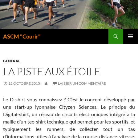
Aller
au
contenu
Recherche
ASCM "Courir"
MENU
PRINCI
GÉNÉRAL
LA PISTE AUX ÉTOILE
12 OCTOBRE 2015
LAISSER UN COMMENTAIRE
Le D-shirt vous connaissez ? C’est le concept développé par
une start-up lyonnaise Cityzen Sciences. Le principe du
Digital-shirt, un réseau de circuits électroniques intégré à la
maille d’un tee-shirt technique qui permet pour les sportifs, et
typiquement les runners, de collecter tout un tas
d’informations utiles à l’analyse de la course, distance, vitesse,