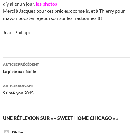
d’y aller un jour.
les photos
Merci à Jacques pour ces précieux conseils, et à Thierry pour
m’avoir booster le jeudi soir sur les fractionnés !!!
Jean-Philippe.
Navigation
ARTICLE PRÉCÉDENT
des
La piste aux étoile
articles
ARTICLE SUIVANT
SaintéLyon 2015
UNE RÉFLEXION SUR « « SWEET HOME CHICAGO » »
Didier