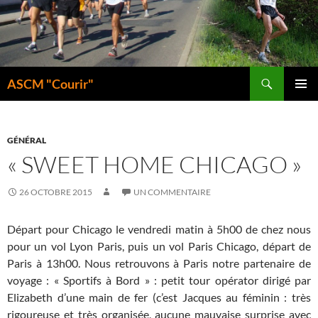
Aller
au
contenu
Recherche
ASCM "Courir"
MENU
PRINCI
GÉNÉRAL
« SWEET HOME CHICAGO »
26 OCTOBRE 2015
UN COMMENTAIRE
Départ pour Chicago le vendredi matin à 5h00 de chez nous
pour un vol Lyon Paris, puis un vol Paris Chicago, départ de
Paris à 13h00. Nous retrouvons à Paris notre partenaire de
voyage : « Sportifs à Bord » : petit tour opérator dirigé par
Elizabeth d’une main de fer (c’est Jacques au féminin : très
rigoureuse et très organisée, aucune mauvaise surprise avec