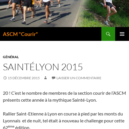
Aller
au
contenu
Recherche
ASCM "Courir"
MENU
PRINCI
GÉNÉRAL
SAINTÉLYON 2015
15 DÉCEMBRE 2015
LAISSER UN COMMENTAIRE
20 ! C’est le nombre de membres de la section courir de l’ASCM
présents cette année à la mythique Sainté-Lyon.
Rallier Saint-Etienne à Lyon en course à pied par les monts du
Lyonnais et de nuit, tel était à nouveau le challenge pour cette
ème
62
édition.