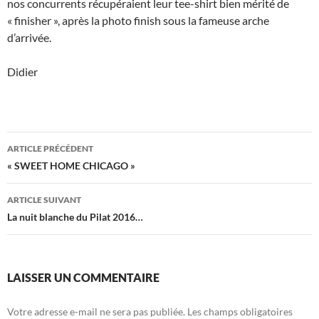
nos concurrents récupéraient leur tee-shirt bien mérité de
« finisher », après la photo finish sous la fameuse arche
d’arrivée.
Didier
Navigation
ARTICLE PRÉCÉDENT
des
« SWEET HOME CHICAGO »
articles
ARTICLE SUIVANT
La nuit blanche du Pilat 2016…
LAISSER UN COMMENTAIRE
Votre adresse e-mail ne sera pas publiée.
Les champs obligatoires