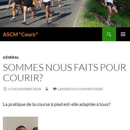
Aller
au
contenu
Recherche
ASCM "Courir"
MENU
PRINCI
GÉNÉRAL
SOMMES NOUS FAITS POUR
COURIR?
17 NOVEMBRE 2018
LAISSER UN COMMENTAIRE
La pratique de la course à pied est-elle adaptée à tous?