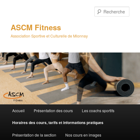
Aller
au
Rech
contenu
principal
ASCM Fitness
Association Sportive et Culturelle de Mionnay
Menu
Accueil
Présentation des cours
Les coachs sportifs
principal
Horaires des cours, tarifs et informations pratiques
Présentation de la section
Nos cours en images