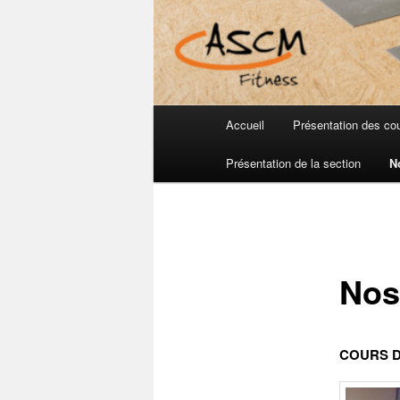
Menu
Accueil
Présentation des co
principal
Présentation de la section
N
Nos
COURS D