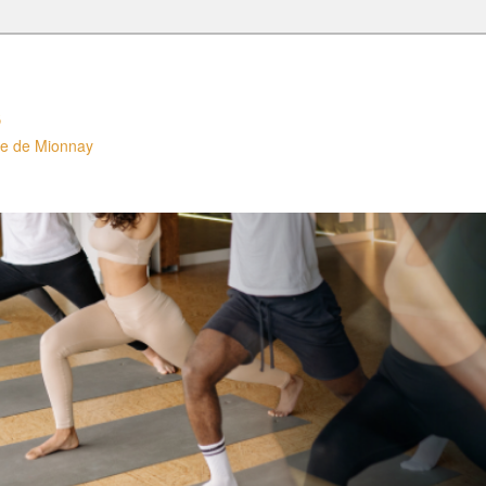
s
lle de Mionnay