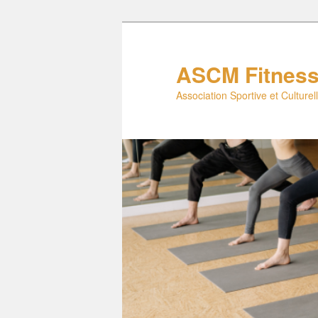
Aller
au
contenu
ASCM Fitnes
principal
Association Sportive et Culture