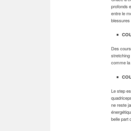
profonds et
entre le m
blessures 
COU
Des cours 
stretching
comme la d
COU
Le step est
quadriceps
ne reste j
énergétiqu
belle part