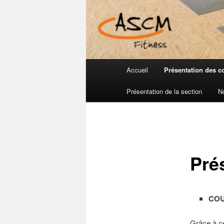
Menu
Accueil
Présentation des c
principal
Présentation de la section
N
Pré
COU
Grâce à ce