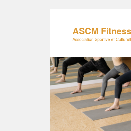
Aller
au
contenu
ASCM Fitnes
principal
Association Sportive et Culture