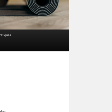
ratiques
cles