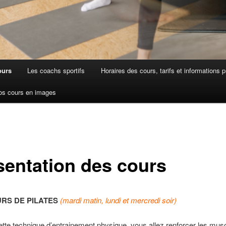
ours
Les coachs sportifs
Horaires des cours, tarifs et informations p
os cours en images
sentation des cours
RS DE PILATES
(mardi matin, lundi et mercredi soir)
tte technique d’entrainement physique, vous allez renforcer les mus