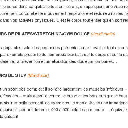
 le corps dans sa globalité tout en l’étirant, en appliquant une vraie re
ouvement corporel et le mouvement respiratoire et réduire ainsi les r
dans vos activités physiques. C’est le corps tout entier qui en sort re
RS DE PILATES/STRETCHING/GYM DOUCE
(Jeudi matin)
adaptables selon les personnes présentes pour travailler tout en d
 par exemple présente de nombreux bienfaits sur le corps et sur la sa
étente, la prévention et amélioration des douleurs lombaires…
RS DE STEP
(Mardi soir)
 un sport très complet : il sollicite largement les muscles inférieurs –
, fessiers – mais aussi le ventre, le buste et les bras puisque le haut
amais immobile pendant les exercices.Le step entraine une importan
e puisqu’il permet de bruler 400 à 500 calories par heure… l’équivale
 de gâteau!