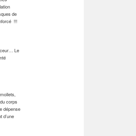
lation
isques de
nforcé !!!
ouceur… Le
nté
 mollets,
 du corps
ce dépense
nt d’une