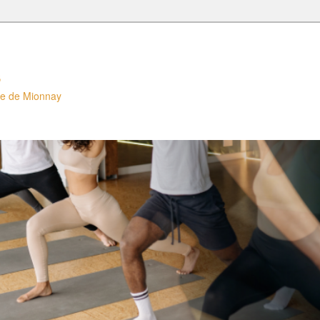
s
lle de Mionnay