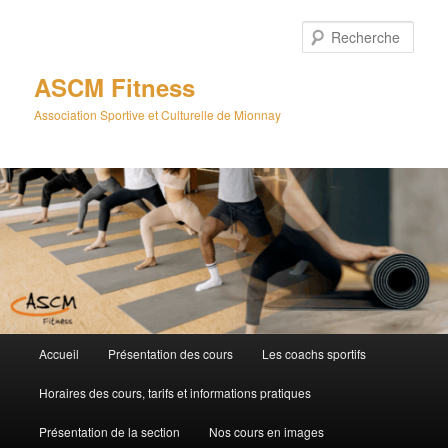
Aller
au
Rech
contenu
principal
ASCM Fitness
Association Sportive et Culturelle de Mionnay
Menu
Accueil
Présentation des cours
Les coachs sportifs
principal
Horaires des cours, tarifs et informations pratiques
Présentation de la section
Nos cours en images