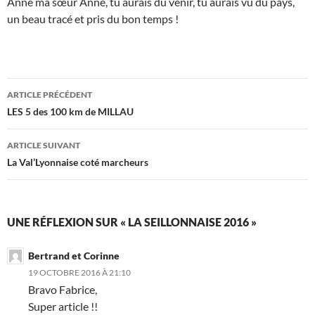
Anne ma sœur Anne, tu aurais dû venir, tu aurais vu du pays,
un beau tracé et pris du bon temps !
Navigation
ARTICLE PRÉCÉDENT
des
LES 5 des 100 km de MILLAU
articles
ARTICLE SUIVANT
La Val’Lyonnaise coté marcheurs
UNE RÉFLEXION SUR « LA SEILLONNAISE 2016 »
Bertrand et Corinne
19 OCTOBRE 2016 À 21:10
Bravo Fabrice,
Super article !!