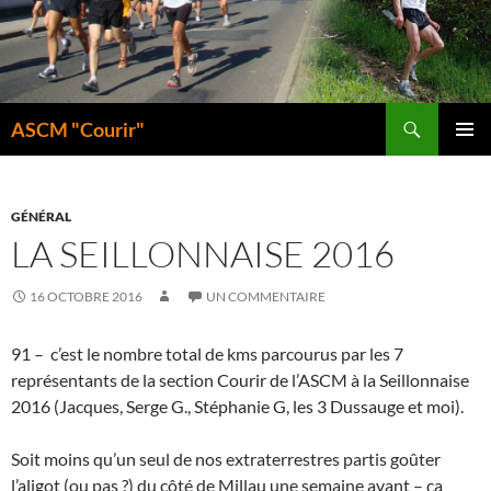
Aller
au
contenu
Recherche
ASCM "Courir"
MENU
PRINCI
GÉNÉRAL
LA SEILLONNAISE 2016
16 OCTOBRE 2016
UN COMMENTAIRE
91 – c’est le nombre total de kms parcourus par les 7
représentants de la section Courir de l’ASCM à la Seillonnaise
2016 (Jacques, Serge G., Stéphanie G, les 3 Dussauge et moi).
Soit moins qu’un seul de nos extraterrestres partis goûter
l’aligot (ou pas ?) du côté de Millau une semaine avant – ça